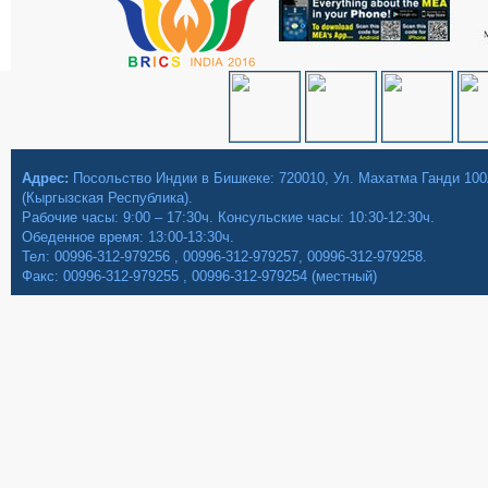
Адрес:
Посольство Индии в Бишкеке: 720010, Ул. Махатма Ганди 100
(Кыргызская Республика).
Рабочие часы: 9:00 – 17:30ч. Консульские часы: 10:30-12:30ч.
Обеденное время: 13:00-13:30ч.
Тел: 00996-312-979256 , 00996-312-979257, 00996-312-979258.
Факс: 00996-312-979255 , 00996-312-979254 (местный)