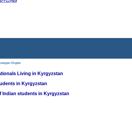
ассылки
граждан Индии
ationals Living in Kyrgyzstan
Students in Kyrgyzstan
of Indian students in Kyrgyzstan