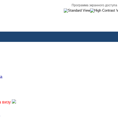
Программа экранного доступа
в
та
а визу
а